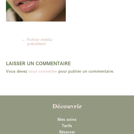
←
Fichier média
Navigation
précédent
des
articles
LAISSER UN COMMENTAIRE
Vous devez
vous connecter
pour publier un commentaire.
Découvrir
Mes soins
Tarifs
Réserver