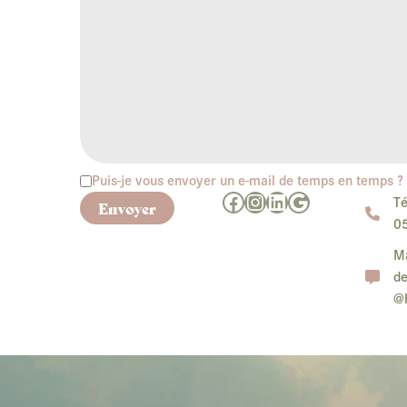
Puis-je vous envoyer un e-mail de temps en temps ?
Facebook
Instagram
LinkedIn
Google
Té
Envoyer
0
Ma
de
@h