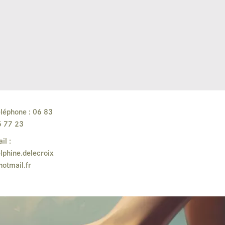
léphone : 06 83
5 77 23
il :
lphine.delecroix
otmail.fr