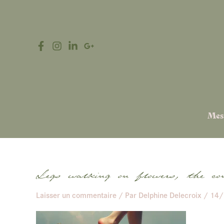
Aller
au
contenu
Mes
Legs walking on flowers, the co
Laisser un commentaire
/ Par
Delphine Delecroix
/
14/