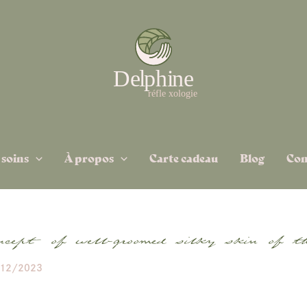
 soins
À propos
Carte cadeau
Blog
Con
ncept of well-groomed silky skin of th
12/2023