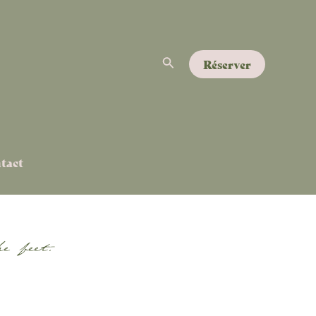
Rechercher
Réserver
tact
e feet.